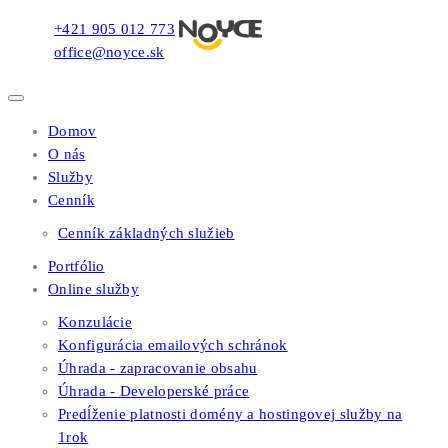
+421 905 012 773
office@noyce.sk
Domov
O nás
Služby
Cenník
Cenník základných služieb
Portfólio
Online služby
Konzulácie
Konfigurácia emailových schránok
Úhrada - zapracovanie obsahu
Úhrada - Developerské práce
Predĺženie platnosti domény a hostingovej služby na
1rok