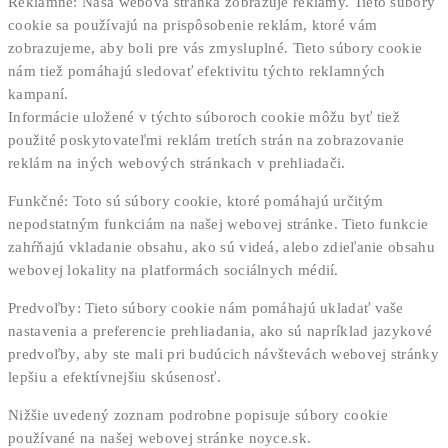
Reklamné: Naša webová stránka zobrazuje reklamy. Tieto súbory
cookie sa používajú na prispôsobenie reklám, ktoré vám
zobrazujeme, aby boli pre vás zmysluplné. Tieto súbory cookie
nám tiež pomáhajú sledovať efektivitu týchto reklamných
kampaní.
Informácie uložené v týchto súboroch cookie môžu byť tiež
použité poskytovateľmi reklám tretích strán na zobrazovanie
reklám na iných webových stránkach v prehliadači.
Funkčné: Toto sú súbory cookie, ktoré pomáhajú určitým
nepodstatným funkciám na našej webovej stránke. Tieto funkcie
zahŕňajú vkladanie obsahu, ako sú videá, alebo zdieľanie obsahu
webovej lokality na platformách sociálnych médií.
Predvoľby: Tieto súbory cookie nám pomáhajú ukladať vaše
nastavenia a preferencie prehliadania, ako sú napríklad jazykové
predvoľby, aby ste mali pri budúcich návštevách webovej stránky
lepšiu a efektívnejšiu skúsenosť.
Nižšie uvedený zoznam podrobne popisuje súbory cookie
používané na našej webovej stránke noyce.sk.