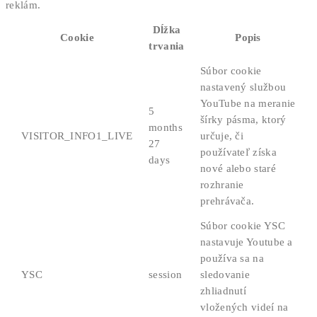
reklám.
Dĺžka
Cookie
Popis
trvania
Súbor cookie
nastavený službou
YouTube na meranie
5
šírky pásma, ktorý
months
VISITOR_INFO1_LIVE
určuje, či
27
používateľ získa
days
nové alebo staré
rozhranie
prehrávača.
Súbor cookie YSC
nastavuje Youtube a
používa sa na
YSC
session
sledovanie
zhliadnutí
vložených videí na