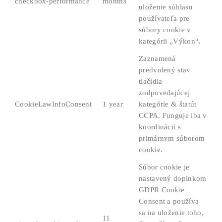
checkbox-performance
months
uloženie súhlasu
používateľa pre
súbory cookie v
kategórii „Výkon“.
Zaznamená
predvolený stav
tlačidla
zodpovedajúcej
CookieLawInfoConsent
1 year
kategórie & štatút
CCPA. Funguje iba v
koordinácii s
primárnym súborom
cookie.
Súbor cookie je
nastavený doplnkom
GDPR Cookie
Consent a používa
sa na uloženie toho,
11